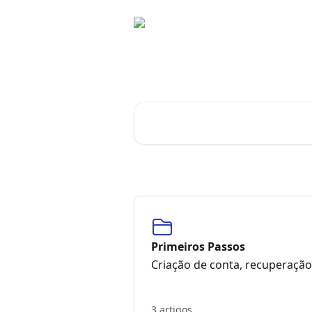
Ir para conteúdo principal
UpHill Route
Procurar artigos...
Primeiros Passos
Criação de conta, recuperaçã
3 artigos