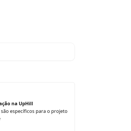
Suporte a Events
Português
ação na UpHill
são específicos para o projeto
e